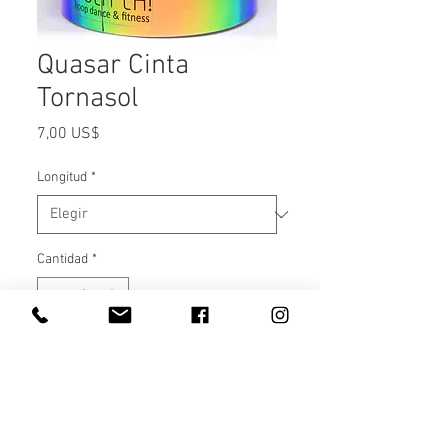
Quasar Cinta
Tornasol
Precio
7,00 US$
Longitud
*
Cantidad
*
Agregar al carrito
La tornasol está disponible en
10 colores. Tiene 2,5cm de ancho y