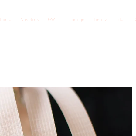
Inicio
Nosotros
GWTF
Làunge
Tienda
Blog