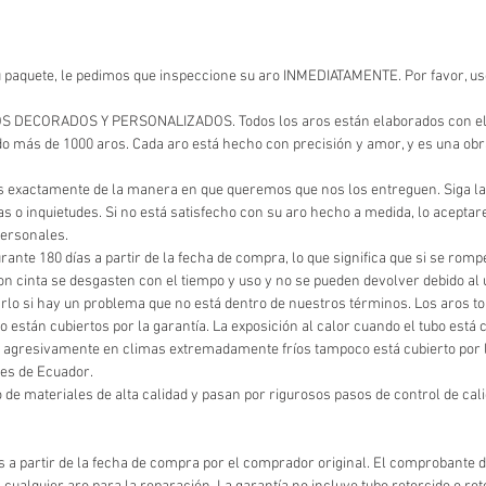
u paquete, le pedimos que inspeccione su aro INMEDIATAMENTE. Por favor, use
CORADOS Y PERSONALIZADOS. Todos los aros están elaborados con el más 
 más de 1000 aros. Cada aro está hecho con precisión y amor, y es una obra 
 exactamente de la manera en que queremos que nos los entreguen. Siga la
s o inquietudes. Si no está satisfecho con su aro hecho a medida, lo acept
personales.
rante 180 días a partir de la fecha de compra, lo que significa que si se romp
 con cinta se desgasten con el tiempo y uso y no se pueden devolver debido 
o si hay un problema que no está dentro de nuestros términos. Los aros torc
están cubiertos por la garantía. La exposición al calor cuando el tubo está
a agresivamente en climas extremadamente fríos tampoco está cubierto por la 
les de Ecuador.
 de materiales de alta calidad y pasan por rigurosos pasos de control de ca
À
as a partir de la fecha de compra por el comprador original. El comprobante