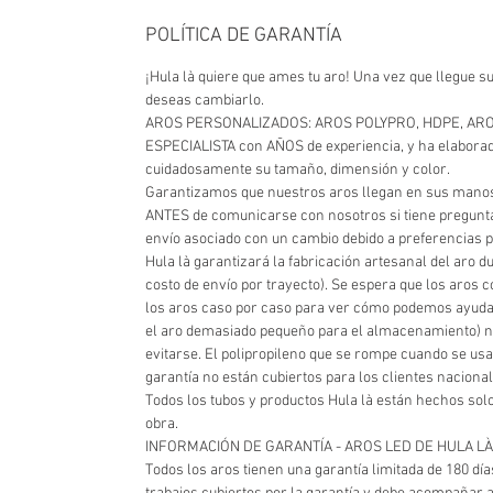
POLÍTICA DE GARANTÍA
¡Hula là quiere que ames tu aro! Una vez que llegue s
deseas cambiarlo.
AROS PERSONALIZADOS: AROS POLYPRO, HDPE, AROS DE
ESPECIALISTA con AÑOS de experiencia, y ha elaborado
cuidadosamente su tamaño, dimensión y color.
Garantizamos que nuestros aros llegan en sus manos
ANTES de comunicarse con nosotros si tiene pregunta
envío asociado con un cambio debido a preferencias 
Hula là garantizará la fabricación artesanal del aro du
costo de envío por trayecto). Se espera que los aros
los aros caso por caso para ver cómo podemos ayudarl
el aro demasiado pequeño para el almacenamiento) no 
evitarse. El polipropileno que se rompe cuando se us
garantía no están cubiertos para los clientes naciona
Todos los tubos y productos Hula là están hechos solo
obra.
INFORMACIÓN DE GARANTÍA - AROS LED DE HULA L
Todos los aros tienen una garantía limitada de 180 dí