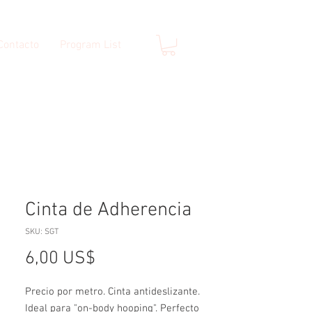
Contacto
Program List
Cinta de Adherencia
SKU: SGT
Precio
6,00 US$
Precio por metro. Cinta antideslizante.
Ideal para "on-body hooping". Perfecto