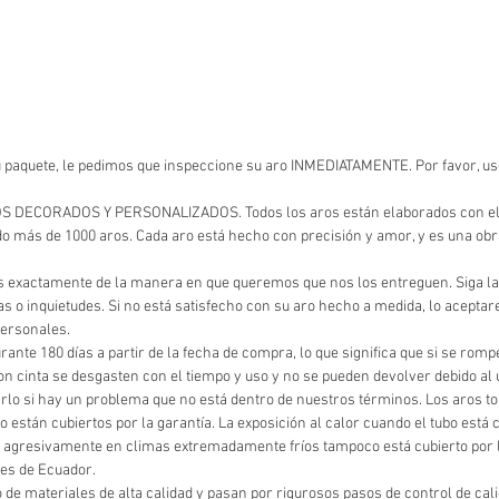
u paquete, le pedimos que inspeccione su aro INMEDIATAMENTE. Por favor, use
CORADOS Y PERSONALIZADOS. Todos los aros están elaborados con el más 
 más de 1000 aros. Cada aro está hecho con precisión y amor, y es una obra 
 exactamente de la manera en que queremos que nos los entreguen. Siga la
s o inquietudes. Si no está satisfecho con su aro hecho a medida, lo acept
personales.
rante 180 días a partir de la fecha de compra, lo que significa que si se romp
 con cinta se desgasten con el tiempo y uso y no se pueden devolver debido 
o si hay un problema que no está dentro de nuestros términos. Los aros torc
están cubiertos por la garantía. La exposición al calor cuando el tubo está
a agresivamente en climas extremadamente fríos tampoco está cubierto por la 
les de Ecuador.
 de materiales de alta calidad y pasan por rigurosos pasos de control de ca