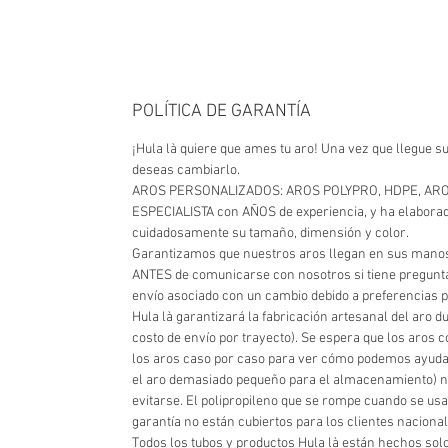
POLÍTICA DE GARANTÍA
¡Hula là quiere que ames tu aro! Una vez que llegue s
deseas cambiarlo.
AROS PERSONALIZADOS: AROS POLYPRO, HDPE, AROS DE
ESPECIALISTA con AÑOS de experiencia, y ha elaborado
cuidadosamente su tamaño, dimensión y color.
Garantizamos que nuestros aros llegan en sus manos
ANTES de comunicarse con nosotros si tiene pregunta
envío asociado con un cambio debido a preferencias 
Hula là garantizará la fabricación artesanal del aro du
costo de envío por trayecto). Se espera que los aros
los aros caso por caso para ver cómo podemos ayudarl
el aro demasiado pequeño para el almacenamiento) no 
evitarse. El polipropileno que se rompe cuando se us
garantía no están cubiertos para los clientes naciona
Todos los tubos y productos Hula là están hechos solo