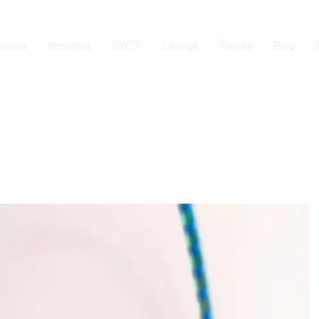
Inicio
Nosotros
GWTF
Làunge
Tienda
Blog