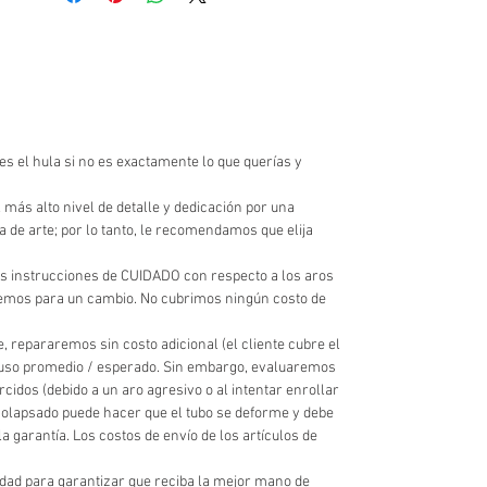
s el hula si no es exactamente lo que querías y
alto nivel de detalle y dedicación por una
de arte; por lo tanto, le recomendamos que elija
s instrucciones de CUIDADO con respecto a los aros
aremos para un cambio. No cubrimos ningún costo de
e, repararemos sin costo adicional (el cliente cubre el
al uso promedio / esperado. Sin embargo, evaluaremos
idos (debido a un aro agresivo o al intentar enrollar
 colapsado puede hacer que el tubo se deforme y debe
garantía. Los costos de envío de los artículos de
lidad para garantizar que reciba la mejor mano de